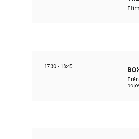
Třím
17:30
-
18:45
BOX
Trén
bojo