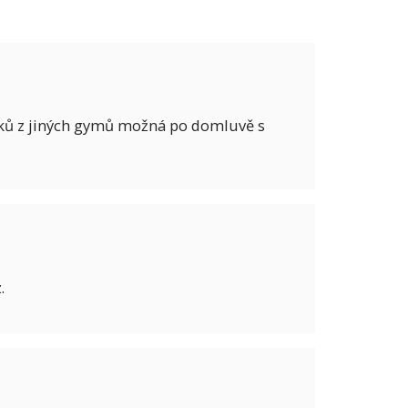
íků z jiných gymů možná po domluvě s
.