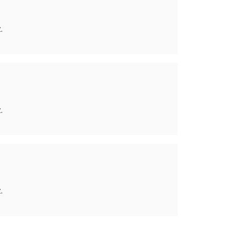
.
.
.