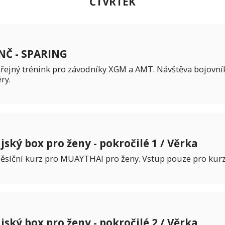
ČTVRTEK
NČ - SPARING
řejný trénink pro závodníky XGM a AMT. Návštěva bojovn
ry.
jský box pro ženy - pokročilé 1 / Věrka
ěsíční kurz pro MUAYTHAI pro ženy. Vstup pouze pro kurz
jský box pro ženy - pokročilé 2 / Věrka