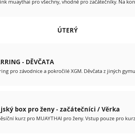
ink muaythai pro všechny, vhodné pro začátečníky. Na konc
ÚTERÝ
RRING - DĚVČATA
ring pro závodnice a pokročilé XGM. Děvčata z jiných gym
jský box pro ženy - začátečníci / Věrka
ěsíční kurz pro MUAYTHAI pro ženy. Vstup pouze pro kurz